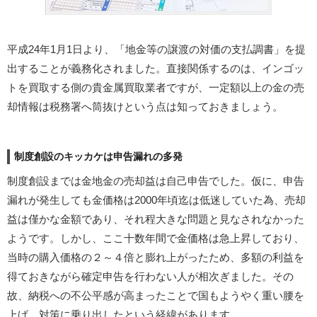
平成24年1月1日より、「地金等の譲渡の対価の支払調書」を提
出することが義務化されました。直接関係するのは、インゴッ
トを買取する側の貴金属買取業者ですが、一定額以上の金の売
却情報は税務署へ筒抜けという点は知っておきましょう。
制度創設のキッカケは申告漏れの多発
制度創設までは金地金の売却益は自己申告でした。仮に、申告
漏れが発生しても金価格は2000年頃迄は低迷していた為、売却
益は僅かな金額であり、それ程大きな問題と見なされなかった
ようです。しかし、ここ十数年間で金価格は急上昇しており、
当時の購入価格の２～４倍と膨れ上がったため、多額の利益を
得ておきながら確定申告を行わない人が相次ぎました。その
故、納税への不公平感が高まったことで国もようやく重い腰を
上げ、対策に乗り出したという経緯があります。