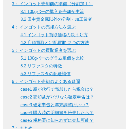
3： インゴット売却前の準備（分割加工）
3.1 100gバーの購入＆売却が主流
3.2 田中貴金属以外の分割・加工業者
4： インゴットの売却方法を選ぶ
4.1 インゴット買取価格の決まり方
4.2 店頭買取と宅配買取 ２つの方法
5： インゴットの買取業者を選ぶ
5.1 100gバーのグラム単価を比較
5.2 リファスタの特徴
5.3 リファスタの配送補償
6： インゴット売却のよくある疑問
case1 親が代行で売却したら税金は？
case2 売却益がﾏｲﾅｽなら確定申告は？
case3 確定申告と年末調整はいつ？
case4 購入時の明細書を紛失したら？
case5 税務署に知られずに売却可能？
7： まとめ