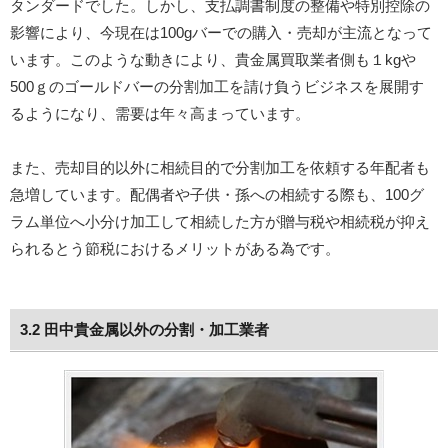
タンダードでした。しかし、支払調書制度の整備や特別控除の
影響により、今現在は100gバーでの購入・売却が主流となって
います。このような動きにより、貴金属買取業者側も１kgや
500ｇのゴールドバーの分割加工を請け負うビジネスを展開す
るようになり、需要は年々高まっています。
また、売却目的以外に相続目的で分割加工を依頼する年配者も
急増しています。配偶者や子供・孫への相続する際も、100グ
ラム単位へ小分け加工して相続した方が贈与税や相続税が抑え
られるとう節税におけるメリットがある為です。
3.2 田中貴金属以外の分割・加工業者